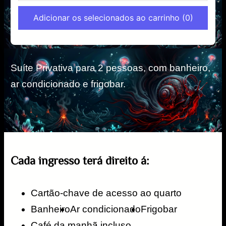
Adicionar os selecionados ao carrinho
(0)
Suíte Privativa para 2 pessoas, com banheiro,
ar condicionado e frigobar.
Cada ingresso terá direito á:
Cartão-chave de acesso ao quarto​
Banheiro
Ar condicionado​
Frigobar
Café da manhã incluso.​