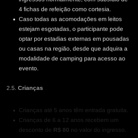
4 fichas de refeição como cortesia.
Caso todas as acomodações em leitos
estejam esgotadas, o participante pode
optar por estadias externas em pousadas
ou casas na região, desde que adquira a
modalidade de camping para acesso ao
evento.
2.5.
Crianças
Crianças até 5 anos têm entrada gratuita.
Crianças de 6 a 12 anos recebem um
desconto de
R$ 80
no valor do ingresso.
2.6.
Estadias Adicionais