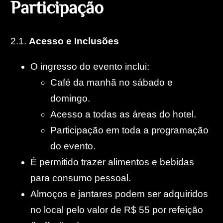
P
a
r
t
i
c
i
p
a
ç
ã
o
2.1.
Acesso e Inclusões
O ingresso do evento inclui:
Café da manhã no sábado e
domingo.
Acesso a todas as áreas do hotel.
Participação em toda a programação
do evento.
É permitido trazer alimentos e bebidas
para consumo pessoal.
Almoços e jantares podem ser adquiridos
no local pelo valor de R$ 55 por refeição