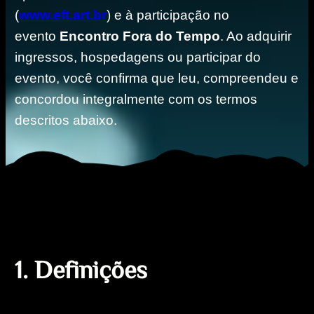
(
www.eft.art.br
) e à participação no
evento
Encontro Fora do Tempo
. Ao adquirir
ingressos, hospedagens ou participar do
evento, você confirma que leu, compreendeu e
concordou integralmente com os termos
descritos abaixo.
1
.
D
e
f
i
n
i
ç
õ
e
s