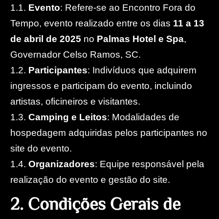
1.1.
Evento
: Refere-se ao Encontro Fora do
Tempo, evento realizado entre os dias
11 a 13
de abril de 2025
no
Palmas Hotel e Spa
,
Governador Celso Ramos, SC.
1.2.
Participantes
: Indivíduos que adquirem
ingressos e participam do evento, incluindo
artistas, oficineiros e visitantes.
1.3.
Camping e Leitos
: Modalidades de
hospedagem adquiridas pelos participantes no
site do evento.
1.4.
Organizadores
: Equipe responsável pela
realização do evento e gestão do site.
2
.
C
o
n
d
i
ç
õ
e
s
G
e
r
a
i
s
d
e