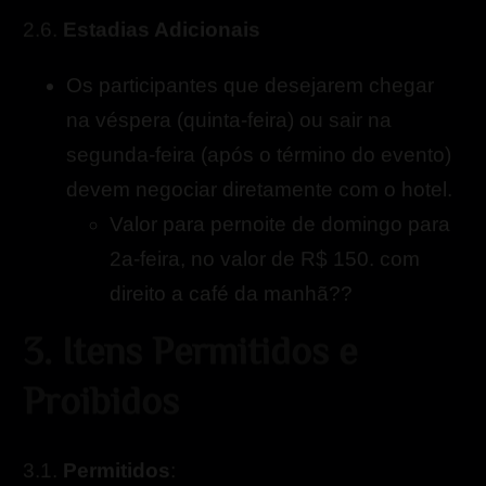
Os participantes que desejarem chegar
na véspera (quinta-feira) ou sair na
segunda-feira (após o término do evento)
devem negociar diretamente com o hotel.
Valor para pernoite de domingo para
2a-feira, no valor de R$ 150. com
direito a café da manhã??
3
.
I
t
e
n
s
P
e
r
m
i
t
i
d
o
s
e
P
r
o
i
b
i
d
o
s
3.1.
Permitidos
: