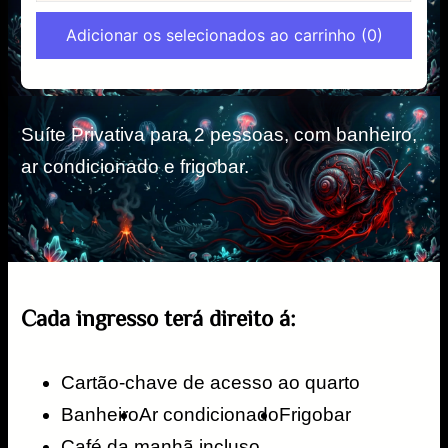
Adicionar os selecionados ao carrinho
(0)
Suíte Privativa para 2 pessoas, com banheiro,
ar condicionado e frigobar.
Cada ingresso terá direito á:
Cartão-chave de acesso ao quarto​
Banheiro
Ar condicionado​
Frigobar
Café da manhã incluso.​